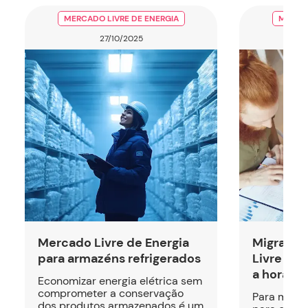
MERCADO LIVRE DE ENERGIA
MERCAD
27/10/2025
Mercado Livre de Energia
Migrar p
para armazéns refrigerados
Livre de 
a hora ce
Economizar energia elétrica sem
comprometer a conservação
Para muita
dos produtos armazenados é um