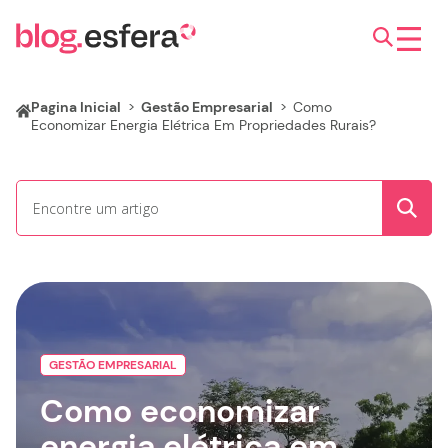
Pagina Inicial
>
Gestão Empresarial
>
Como
Economizar Energia Elétrica Em Propriedades Rurais?
GESTÃO EMPRESARIAL
Como economizar
energia elétrica em