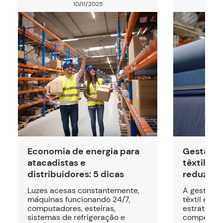
10/11/2025
Economia de energia para
Gestão d
atacadistas e
têxtil: 
distribuidores: 5 dicas
reduzir c
Luzes acesas constantemente,
A gestão d
máquinas funcionando 24/7,
têxtil é ca
computadores, esteiras,
estratégic
sistemas de refrigeração e
competitiv