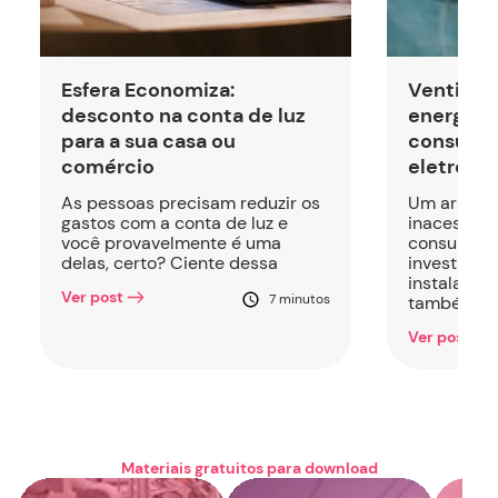
Esfera Economiza:
Ventilad
desconto na conta de luz
energia?
para a sua casa ou
consumo
comércio
eletrodo
As pessoas precisam reduzir os
Um ar-con
gastos com a conta de luz e
inacessíve
você provavelmente é uma
consumidor
delas, certo? Ciente dessa
investimen
instalação
Ver post
7 minutos
também
Ver post
Materiais gratuitos para download